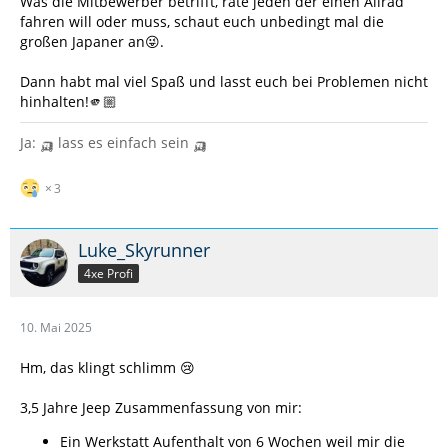
Was die Mitbewerber betrifft, rate jeden der einen Allrad
fahren will oder muss, schaut euch unbedingt mal die
großen Japaner an😜.
Dann habt mal viel Spaß und lasst euch bei Problemen nicht
hinhalten!🫵🏼
Ja: 🛺 lass es einfach sein 🛺
3
Luke_Skyrunner
4xe Profi
10. Mai 2025
Hm, das klingt schlimm 😢
3,5 Jahre Jeep Zusammenfassung von mir:
Ein Werkstatt Aufenthalt von 6 Wochen weil mir die