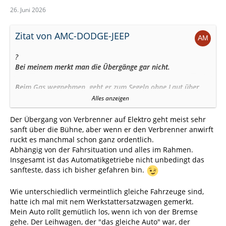
26. Juni 2026
Zitat von AMC-DODGE-JEEP
?
Bei meinem merkt man die Übergänge gar nicht.
Beim Gas wegnehmen, geht er zum Segeln ohne Laut über,
man merkt es nur beim Blick auf den Drehzahlmesser.
Alles anzeigen
Nach einem Ampelstopp fahrt er elektrisch an und geht in
Der Übergang von Verbrenner auf Elektro geht meist sehr
den Benzin sanft über.
sanft über die Bühne, aber wenn er den Verbrenner anwirft
ruckt es manchmal schon ganz ordentlich.
Fahre (entweder) nur im e-save oder elektro Modus.
Abhängig von der Fahrsituation und alles im Rahmen.
Insgesamt ist das Automatikgetriebe nicht unbedingt das
sanfteste, dass ich bisher gefahren bin.
Wie unterschiedlich vermeintlich gleiche Fahrzeuge sind,
hatte ich mal mit nem Werkstattersatzwagen gemerkt.
Mein Auto rollt gemütlich los, wenn ich von der Bremse
gehe. Der Leihwagen, der "das gleiche Auto" war, der