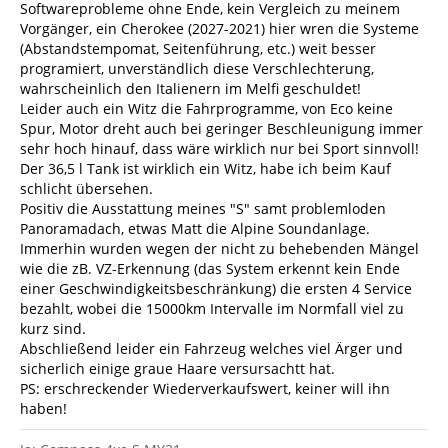
Softwareprobleme ohne Ende, kein Vergleich zu meinem
Vorgänger, ein Cherokee (2027-2021) hier wren die Systeme
(Abstandstempomat, Seitenführung, etc.) weit besser
programiert, unverständlich diese Verschlechterung,
wahrscheinlich den Italienern im Melfi geschuldet!
Leider auch ein Witz die Fahrprogramme, von Eco keine
Spur, Motor dreht auch bei geringer Beschleunigung immer
sehr hoch hinauf, dass wäre wirklich nur bei Sport sinnvoll!
Der 36,5 l Tank ist wirklich ein Witz, habe ich beim Kauf
schlicht übersehen.
Positiv die Ausstattung meines "S" samt problemloden
Panoramadach, etwas Matt die Alpine Soundanlage.
Immerhin wurden wegen der nicht zu behebenden Mängel
wie die zB. VZ-Erkennung (das System erkennt kein Ende
einer Geschwindigkeitsbeschränkung) die ersten 4 Service
bezahlt, wobei die 15000km Intervalle im Normfall viel zu
kurz sind.
Abschließend leider ein Fahrzeug welches viel Ärger und
sicherlich einige graue Haare versursachtt hat.
PS: erschreckender Wiederverkaufswert, keiner will ihn
haben!