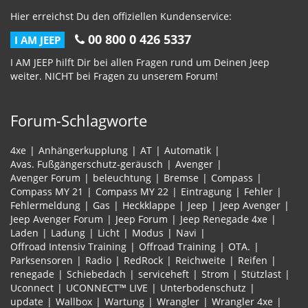
Hier erreichst Du den offiziellen Kundenservice:
00 800 0 426 5337
I AM JEEP
I AM JEEP hilft Dir bei allen Fragen rund um Deinen Jeep
weiter. NICHT bei Fragen zu unserem Forum!
Forum-Schlagworte
4xe
Anhängerkupplung
AT
Automatik
Avas. Fußgängerschutz-geräusch
Avenger
Avenger Forum
beleuchtung
Bremse
Compass
Compass MY 21
Compass MY 22
Eintragung
Fehler
Fehlermeldung
Gas
Heckklappe
Jeep
Jeep Avenger
Jeep Avenger Forum
Jeep Forum
Jeep Renegade 4xe
Laden
Ladung
Licht
Modus
Navi
Offroad Intensiv Training
Offroad Training
OTA.
Parksensoren
Radio
RedRock
Reichweite
Reifen
renegade
Schiebedach
serviceheft
Strom
Stützlast
Uconnect
UCONNECT™ LIVE
Unterbodenschutz
update
Wallbox
Wartung
Wrangler
Wrangler 4xe