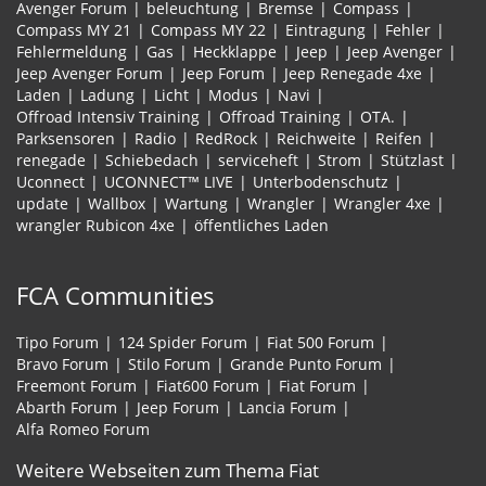
Avenger Forum
beleuchtung
Bremse
Compass
Compass MY 21
Compass MY 22
Eintragung
Fehler
Fehlermeldung
Gas
Heckklappe
Jeep
Jeep Avenger
Jeep Avenger Forum
Jeep Forum
Jeep Renegade 4xe
Laden
Ladung
Licht
Modus
Navi
Offroad Intensiv Training
Offroad Training
OTA.
Parksensoren
Radio
RedRock
Reichweite
Reifen
renegade
Schiebedach
serviceheft
Strom
Stützlast
Uconnect
UCONNECT™ LIVE
Unterbodenschutz
update
Wallbox
Wartung
Wrangler
Wrangler 4xe
wrangler Rubicon 4xe
öffentliches Laden
FCA Communities
Tipo Forum
124 Spider Forum
Fiat 500 Forum
Bravo Forum
Stilo Forum
Grande Punto Forum
Freemont Forum
Fiat600 Forum
Fiat Forum
Abarth Forum
Jeep Forum
Lancia Forum
Alfa Romeo Forum
Weitere Webseiten zum Thema Fiat