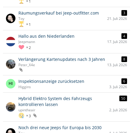
1
Räumungsverkauf bei Jeep-outfitter.com
3
Toy
21. Juli 2026
1
Hallo aus den Niederlanden
4
Jeepmann
17. Juli 2026
2
Verlängerung Kartenupdates nach 3 Jahren
8
Peter_X4e
13. Juli 2026
Inspektionsanzeige zurücksetzen
6
Higgins
3. Juli 2026
Hybrid Elektro System des Fahrzeugs
50
kontrollieren lassen
upintheair
2. Juli 2026
3
Noch drei neue Jeeps für Europa bis 2030