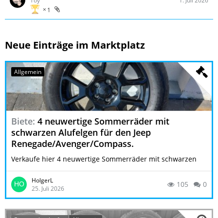
Toy
1. Juli 2026
1
Neue Einträge im Marktplatz
Allgemein
Biete
4 neuwertige Sommerräder mit
schwarzen Alufelgen für den Jeep
Renegade/Avenger/Compass.
Verkaufe hier 4 neuwertige Sommerräder mit schwarzen
Alufelgen für den Jeep Renegade/Avenger/Compass. Reifen
Goodyear Eagle F1, DOT '22, 235/55 R17 99H, Profiltiefe
HolgerL
105
0
6mm, ca 9000km gefahren. Die Felgen original Jeep Mopar
25. Juli 2026
in schwarz, nur einen Sommer…
600€