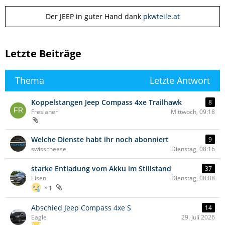
Der JEEP in guter Hand dank
pkwteile.at
Letzte Beiträge
Thema
Letzte Antwort
Koppelstangen Jeep Compass 4xe Trailhawk
8
Fresianer
Mittwoch, 09:18
Welche Dienste habt ihr noch abonniert
9
swisscheese
Dienstag, 08:16
starke Entladung vom Akku im Stillstand
37
Eisen
Dienstag, 08:08
1
Abschied Jeep Compass 4xe S
14
Eagle
29. Juli 2026