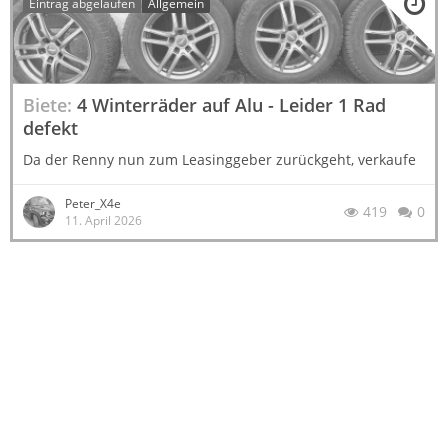
Eintrag abgelaufen
Allgemein
Biete
4 Winterräder auf Alu - Leider 1 Rad
defekt
Da der Renny nun zum Leasinggeber zurückgeht, verkaufe
ich meine Winterräder. Diese sind prinzipiell in guten
Zustand und haben wg. geringer Laufleistung noch 7mm
Peter_X4e
419
0
Restprofil,. Und ob ihr es glaubt oder nicht, auf der letzten
11. April 2026
Fahrt hat ein Bordstein…
199 €