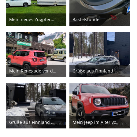
Mein neues Zugpferd GC Overland 4xe
Bastelstunde
6. November 2024
29. Juli 2024
1
2
Mein Renegade vor der "Bergretter" Station in der Ramsau am Dachstein
Grüße aus Finnland wann kommt der Sommer?😁
9. Juni 2024
9. Mai 2024
6
2
Grüße aus Finnland wann kommt der Sommer?😁
Mein Jeep im Alter von 2 Jahren
9. Mai 2024
8. Mai 2024
1
1