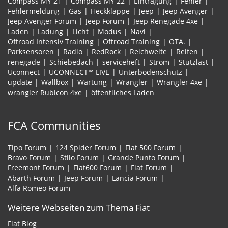
Compass MY 21
Compass MY 22
Eintragung
Fehler
Fehlermeldung
Gas
Heckklappe
Jeep
Jeep Avenger
Jeep Avenger Forum
Jeep Forum
Jeep Renegade 4xe
Laden
Ladung
Licht
Modus
Navi
Offroad Intensiv Training
Offroad Training
OTA.
Parksensoren
Radio
RedRock
Reichweite
Reifen
renegade
Schiebedach
serviceheft
Strom
Stützlast
Uconnect
UCONNECT™ LIVE
Unterbodenschutz
update
Wallbox
Wartung
Wrangler
Wrangler 4xe
wrangler Rubicon 4xe
öffentliches Laden
FCA Communities
Tipo Forum
124 Spider Forum
Fiat 500 Forum
Bravo Forum
Stilo Forum
Grande Punto Forum
Freemont Forum
Fiat600 Forum
Fiat Forum
Abarth Forum
Jeep Forum
Lancia Forum
Alfa Romeo Forum
Weitere Webseiten zum Thema Fiat
Fiat Blog