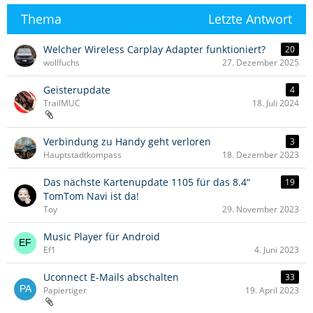
Thema
Letzte Antwort
Welcher Wireless Carplay Adapter funktioniert?
20
wollfuchs
27. Dezember 2025
Geisterupdate
4
TrailMUC
18. Juli 2024
Verbindung zu Handy geht verloren
3
Hauptstadtkompass
18. Dezember 2023
Das nächste Kartenupdate 1105 für das 8.4“
19
TomTom Navi ist da!
Toy
29. November 2023
Music Player für Android
Ef1
4. Juni 2023
Uconnect E-Mails abschalten
33
Papiertiger
19. April 2023