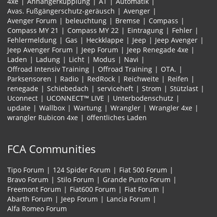
4xe
Anhängerkupplung
AT
Automatik
Avas. Fußgängerschutz-geräusch
Avenger
Avenger Forum
beleuchtung
Bremse
Compass
Compass MY 21
Compass MY 22
Eintragung
Fehler
Fehlermeldung
Gas
Heckklappe
Jeep
Jeep Avenger
Jeep Avenger Forum
Jeep Forum
Jeep Renegade 4xe
Laden
Ladung
Licht
Modus
Navi
Offroad Intensiv Training
Offroad Training
OTA.
Parksensoren
Radio
RedRock
Reichweite
Reifen
renegade
Schiebedach
serviceheft
Strom
Stützlast
Uconnect
UCONNECT™ LIVE
Unterbodenschutz
update
Wallbox
Wartung
Wrangler
Wrangler 4xe
wrangler Rubicon 4xe
öffentliches Laden
FCA Communities
Tipo Forum
124 Spider Forum
Fiat 500 Forum
Bravo Forum
Stilo Forum
Grande Punto Forum
Freemont Forum
Fiat600 Forum
Fiat Forum
Abarth Forum
Jeep Forum
Lancia Forum
Alfa Romeo Forum