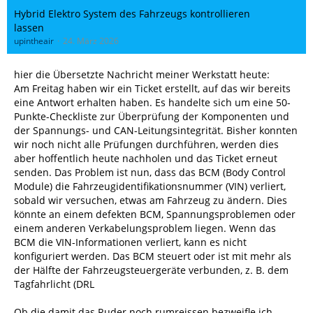
Hybrid Elektro System des Fahrzeugs kontrollieren
lassen
upintheair
24. März 2026
hier die Übersetzte Nachricht meiner Werkstatt heute:
Am Freitag haben wir ein Ticket erstellt, auf das wir bereits
eine Antwort erhalten haben. Es handelte sich um eine 50-
Punkte-Checkliste zur Überprüfung der Komponenten und
der Spannungs- und CAN-Leitungsintegrität. Bisher konnten
wir noch nicht alle Prüfungen durchführen, werden dies
aber hoffentlich heute nachholen und das Ticket erneut
senden. Das Problem ist nun, dass das BCM (Body Control
Module) die Fahrzeugidentifikationsnummer (VIN) verliert,
sobald wir versuchen, etwas am Fahrzeug zu ändern. Dies
könnte an einem defekten BCM, Spannungsproblemen oder
einem anderen Verkabelungsproblem liegen. Wenn das
BCM die VIN-Informationen verliert, kann es nicht
konfiguriert werden. Das BCM steuert oder ist mit mehr als
der Hälfte der Fahrzeugsteuergeräte verbunden, z. B. dem
Tagfahrlicht (DRL
Ob die damit das Ruder noch rumreissen bezweifle ich,