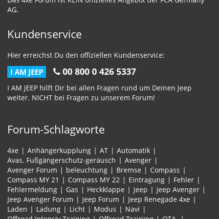
AG.
Kundenservice
Hier erreichst Du den offiziellen Kundenservice:
00 800 0 426 5337
I AM JEEP
I AM JEEP hilft Dir bei allen Fragen rund um Deinen Jeep
weiter. NICHT bei Fragen zu unserem Forum!
Forum-Schlagworte
4xe
Anhängerkupplung
AT
Automatik
Avas. Fußgängerschutz-geräusch
Avenger
Avenger Forum
beleuchtung
Bremse
Compass
Compass MY 21
Compass MY 22
Eintragung
Fehler
Fehlermeldung
Gas
Heckklappe
Jeep
Jeep Avenger
Jeep Avenger Forum
Jeep Forum
Jeep Renegade 4xe
Laden
Ladung
Licht
Modus
Navi
Offroad Intensiv Training
Offroad Training
OTA.