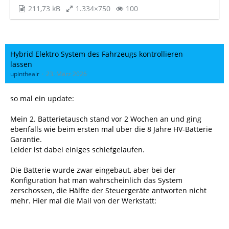
211,73 kB
1.334×750
100
Hybrid Elektro System des Fahrzeugs kontrollieren
lassen
upintheair
23. März 2026
so mal ein update:
Mein 2. Batterietausch stand vor 2 Wochen an und ging
ebenfalls wie beim ersten mal über die 8 Jahre HV-Batterie
Garantie.
Leider ist dabei einiges schiefgelaufen.
Die Batterie wurde zwar eingebaut, aber bei der
Konfiguration hat man wahrscheinlich das System
zerschossen, die Hälfte der Steuergeräte antworten nicht
mehr. Hier mal die Mail von der Werkstatt:
Wir haben den Austausch des BCM erfolgreich simuliert und