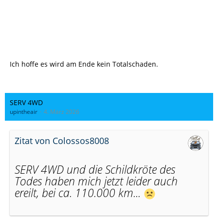
Ich also wieder gewartet, um dann die Aussage zu bekommen,
dass jetzt das Auto komplett lahmgelegt ist und die HV- Batterie
quasi isoliert sei. Seitdem wurchteln sie jetzt da rum. Ich
vermute dass man da die ganze Software zerschossen hat und
jetzt auf Zeit spielt. hier übrigens noch ein Anhang der
Steuergeräte.
Ich hoffe es wird am Ende kein Totalschaden.
SERV 4WD
upintheair
4. März 2026
Zitat von Colossos8008
SERV 4WD und die Schildkröte des
Todes haben mich jetzt leider auch
ereilt, bei ca. 110.000 km...