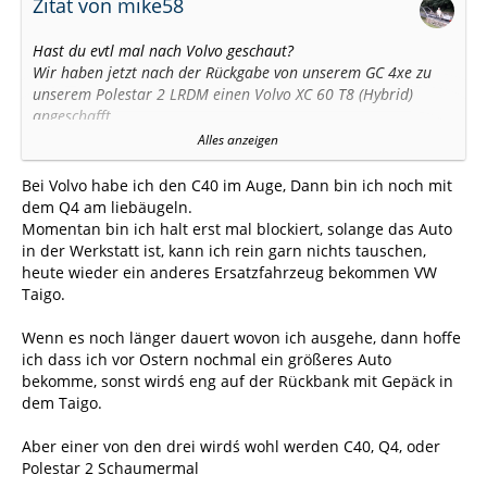
Zitat von mike58
Hast du evtl mal nach Volvo geschaut?
Wir haben jetzt nach der Rückgabe von unserem GC 4xe zu
unserem Polestar 2 LRDM einen Volvo XC 60 T8 (Hybrid)
angeschafft.
Fahrkomfort (insbesondere die Schaltung) und die
Alles anzeigen
Geräuschkulisse vom Verbrenner trennen Welten.
Wir sind mir dieser Kombination der Fahrzeuge sehr
Bei Volvo habe ich den C40 im Auge, Dann bin ich noch mit
zufrieden, da wir nicht nur von Strom/Sprit abhängig sein
dem Q4 am liebäugeln.
wollen. Und beide dürfen unseren WoWa mit 1600 kg ziehen.
Momentan bin ich halt erst mal blockiert, solange das Auto
Das war auch wichtig.
in der Werkstatt ist, kann ich rein garn nichts tauschen,
Ich will damit sagen: ruhig mal über den Tellerrand schauen
heute wieder ein anderes Ersatzfahrzeug bekommen VW
Taigo.
VG Grüße
Michael
Wenn es noch länger dauert wovon ich ausgehe, dann hoffe
ich dass ich vor Ostern nochmal ein größeres Auto
bekomme, sonst wirdś eng auf der Rückbank mit Gepäck in
dem Taigo.
Aber einer von den drei wirdś wohl werden C40, Q4, oder
Polestar 2 Schaumermal