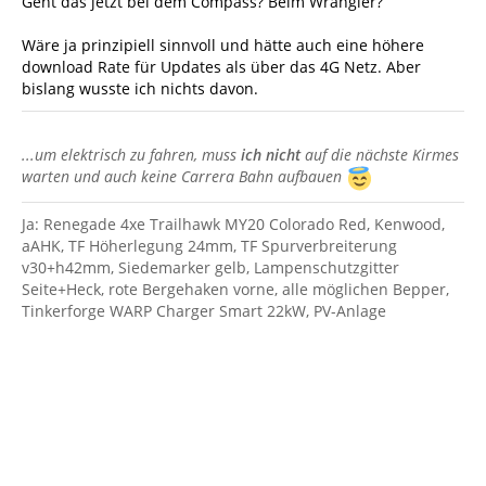
Geht das jetzt bei dem Compass? Beim Wrangler?
Wäre ja prinzipiell sinnvoll und hätte auch eine höhere
download Rate für Updates als über das 4G Netz. Aber
bislang wusste ich nichts davon.
...um elektrisch zu fahren, muss
ich nicht
auf die nächste Kirmes
warten und auch keine Carrera Bahn aufbauen
Ja: Renegade 4xe Trailhawk MY20 Colorado Red, Kenwood,
aAHK, TF Höherlegung 24mm, TF Spurverbreiterung
v30+h42mm, Siedemarker gelb, Lampenschutzgitter
Seite+Heck, rote Bergehaken vorne, alle möglichen Bepper,
Tinkerforge WARP Charger Smart 22kW, PV-Anlage