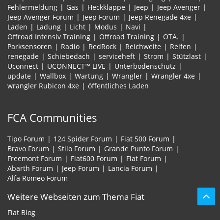
Fehlermeldung
Gas
Heckklappe
Jeep
Jeep Avenger
Jeep Avenger Forum
Jeep Forum
Jeep Renegade 4xe
Laden
Ladung
Licht
Modus
Navi
Offroad Intensiv Training
Offroad Training
OTA.
Parksensoren
Radio
RedRock
Reichweite
Reifen
renegade
Schiebedach
serviceheft
Strom
Stützlast
Uconnect
UCONNECT™ LIVE
Unterbodenschutz
update
Wallbox
Wartung
Wrangler
Wrangler 4xe
wrangler Rubicon 4xe
öffentliches Laden
FCA Communities
Tipo Forum
124 Spider Forum
Fiat 500 Forum
Bravo Forum
Stilo Forum
Grande Punto Forum
Freemont Forum
Fiat600 Forum
Fiat Forum
Abarth Forum
Jeep Forum
Lancia Forum
Alfa Romeo Forum
Weitere Webseiten zum Thema Fiat
Fiat Blog