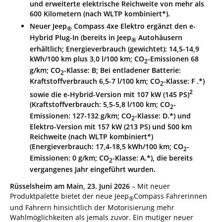
und erweiterte elektrische Reichweite von mehr als
600 Kilometern (nach WLTP kombiniert*).
Neuer Jeep
Compass 4xe Elektro ergänzt den e-
®
Hybrid Plug-In (bereits in Jeep
Autohäusern
®
erhältlich; Energieverbrauch (gewichtet): 14,5-14,9
kWh/100 km plus 3,0 l/100 km; CO
-Emissionen 68
2
g/km; CO
-Klasse: B; Bei entladener Batterie:
2
Kraftstoffverbrauch 6,5-7 l/100 km; CO
-Klasse: F .*)
2
2
sowie die e-Hybrid-Version mit 107 kW (145 PS)
(Kraftstoffverbrauch: 5,5-5,8 l/100 km; CO
-
2
Emissionen: 127-132 g/km; CO
-Klasse: D.*) und
2
Elektro-Version mit 157 kW (213 PS) und 500 km
Reichweite (nach WLTP kombiniert*)
(Energieverbrauch: 17,4-18,5 kWh/100 km; CO
-
2
Emissionen: 0 g/km; CO
-Klasse: A.*), die bereits
2
vergangenes Jahr eingeführt wurden.
Rüsselsheim am Main, 23. Juni
2026
– Mit neuer
Produktpalette bietet der neue Jeep
Compass Fahrerinnen
®
und Fahrern hinsichtlich der Motorisierung mehr
Wahlmöglichkeiten als jemals zuvor. Ein mutiger neuer