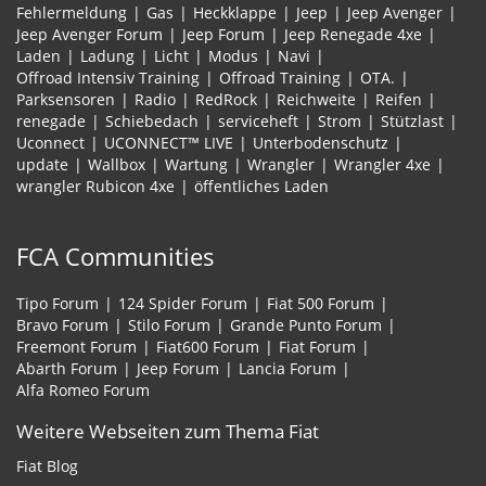
Fehlermeldung
Gas
Heckklappe
Jeep
Jeep Avenger
Jeep Avenger Forum
Jeep Forum
Jeep Renegade 4xe
Laden
Ladung
Licht
Modus
Navi
Offroad Intensiv Training
Offroad Training
OTA.
Parksensoren
Radio
RedRock
Reichweite
Reifen
renegade
Schiebedach
serviceheft
Strom
Stützlast
Uconnect
UCONNECT™ LIVE
Unterbodenschutz
update
Wallbox
Wartung
Wrangler
Wrangler 4xe
wrangler Rubicon 4xe
öffentliches Laden
FCA Communities
Tipo Forum
124 Spider Forum
Fiat 500 Forum
Bravo Forum
Stilo Forum
Grande Punto Forum
Freemont Forum
Fiat600 Forum
Fiat Forum
Abarth Forum
Jeep Forum
Lancia Forum
Alfa Romeo Forum
Weitere Webseiten zum Thema Fiat
Fiat Blog