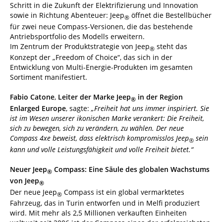
Schritt in die Zukunft der Elektrifizierung und Innovation
sowie in Richtung Abenteuer: Jeep
öffnet die Bestellbücher
®
für zwei neue Compass-Versionen, die das bestehende
Antriebsportfolio des Modells erweitern.
Im Zentrum der Produktstrategie von Jeep
steht das
®
Konzept der „Freedom of Choice“, das sich in der
Entwicklung von Multi-Energie-Produkten im gesamten
Sortiment manifestiert.
Fabio Catone
,
Leiter der Marke Jeep
in der Region
®
Enlarged Europe
, sagte:
„Freiheit hat uns immer inspiriert. Sie
ist im Wesen unserer ikonischen Marke verankert: Die Freiheit,
sich zu bewegen, sich zu verändern, zu wählen. Der neue
Compass 4xe beweist, dass elektrisch kompromisslos Jeep
sein
®
kann und volle Leistungsfähigkeit und volle Freiheit bietet.“
Neuer Jeep
Compass: Eine Säule des globalen Wachstums
®
von Jeep
®
Der neue Jeep
Compass ist ein global vermarktetes
®
Fahrzeug, das in Turin entworfen und in Melfi produziert
wird. Mit mehr als 2,5 Millionen verkauften Einheiten