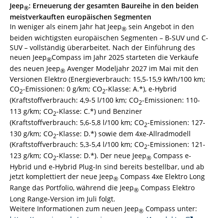
Jeep
: Erneuerung der gesamten Baureihe in den beiden
®
meistverkauften europäischen Segmenten
In weniger als einem Jahr hat Jeep
sein Angebot in den
®
beiden wichtigsten europäischen Segmenten – B-SUV und C-
SUV – vollständig überarbeitet. Nach der Einführung des
neuen Jeep
Compass im Jahr 2025 starteten die Verkäufe
®
des neuen Jeep
Avenger Modeljahr 2027 im Mai mit den
®
Versionen Elektro (Energieverbrauch: 15,5-15,9 kWh/100 km;
CO
-Emissionen: 0 g/km; CO
-Klasse: A.*), e-Hybrid
2
2
(Kraftstoffverbrauch: 4,9-5 l/100 km; CO
-Emissionen: 110-
2
113 g/km; CO
-Klasse: C.*) und Benziner
2
(Kraftstoffverbrauch: 5,6-5,8 l/100 km; CO
-Emissionen: 127-
2
130 g/km; CO
-Klasse: D.*) sowie dem 4xe-Allradmodell
2
(Kraftstoffverbrauch: 5,3-5,4 l/100 km; CO
-Emissionen: 121-
2
123 g/km; CO
-Klasse: D.*). Der neue Jeep
Compass e-
2
®
Hybrid und e-Hybrid Plug-In sind bereits bestellbar, und ab
jetzt komplettiert der neue Jeep
Compass 4xe Elektro Long
®
Range das Portfolio, während die Jeep
Compass Elektro
®
Long Range-Version im Juli folgt.
Weitere Informationen zum neuen Jeep
Compass unter:
®