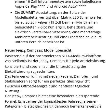
einem 16 Zoll-Infotainmentsystem sowie kabellosem
Apple CarPlay**** und Android Auto™****
Die
SUMMIT
-Ausstattung, an der Spitze der
Modellpalette, verfügt über Matrix-LED Scheinwerfer,
bis zu 20 Zoll-Felgen (19 Zoll beim e-Hybrid), einen
beleuchteten 7-Slot Kühlergrill, beheizbare und
elektrisch verstellbare Sitze vorne, eine mehrfarbige
Ambientebeleuchtung und eine Frontscheibe, die im
unteren Bereich beheizbar ist.
Neuer Jeep
Compass: Modellübersicht
®
Basierend auf der hochmodernen STLA-Medium-Plattform
von Stellantis ist der Jeep
Compass für jede Antriebslösung
®
konzipiert und speziell auf die Unterstützung der
Elektrifizierung zugeschnitten.
Das Fahrwerks-Tuning mit neuen Federn, Dämpfern und
Stabilisatoren sorgt für ein perfektes Gleichgewicht
zwischen Offroad-Fähigkeit und nahtloser täglicher
Nutzung.
Der Jeep
Compass bietet eine besonders platzsparende
®
Formel: Es ist eines der kompaktesten Fahrzeuge seiner
Kategorie – bietet gleichzeitig dennoch bemerkenswert viel