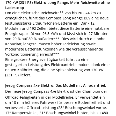
170 kW (231 PS) Elektro Long Range: Mehr Reichweite ohne
Ladestopp
Um eine elektrische Reichweite** von bis zu 674 km zu
ermöglichen, führt das Compass Long Range BEV eine neue,
leistungsstarke Lithium-Ionen-Batterie ein. Dank 12
Modulen und 192 Zellen bietet diese Batterie eine nutzbare
Energiekapazität von 96,3 kWh und lässt sich in 27 Minuten
von 20 % auf 80 % aufladen***. Dies wird durch die hohe
Kapazität, längere Phasen hoher Ladeleistung sowie
modernste Batteriefunktionen wie die vorausschauende
Vorkonditionierung erreicht***.
Eine größere Energieverfügbarkeit führt zu einer
gesteigerten Leistung des Elektroantriebsmotors, dank einer
neuen Kalibrierung, die eine Spitzenleistung von 170 kW
(231 PS) liefert.
Jeep
Compass 4xe Elektro: Das Modell mit Allradantrieb
®
Der neue Jeep
Compass 4xe Elektro ist der Champion der
®
Offroad-Fähigkeiten in der Modellreihe. Er verwendet ein
um 10 mm höheres Fahrwerk für bessere Bodenfreiheit und
verbesserte Offroad-Leistung (28° Böschungswinkel vorne,
17° Rampenwinkel, 31° Böschungswinkel hinten, bis zu 480