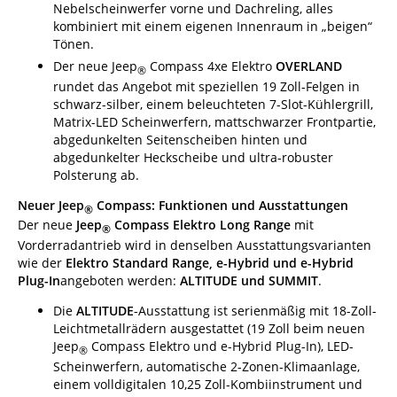
Nebelscheinwerfer vorne und Dachreling, alles
kombiniert mit einem eigenen Innenraum in „beigen“
Tönen.
Der neue Jeep
Compass 4xe Elektro
OVERLAND
®
rundet das Angebot mit speziellen 19 Zoll-Felgen in
schwarz-silber, einem beleuchteten 7-Slot-Kühlergrill,
Matrix-LED Scheinwerfern, mattschwarzer Frontpartie,
abgedunkelten Seitenscheiben hinten und
abgedunkelter Heckscheibe und ultra-robuster
Polsterung ab.
Neuer Jeep
Compass: Funktionen und Ausstattungen
®
Der neue
Jeep
Compass Elektro Long Range
mit
®
Vorderradantrieb wird in denselben Ausstattungsvarianten
wie der
Elektro Standard Range, e-Hybrid und e-Hybrid
Plug-In
angeboten werden:
ALTITUDE und SUMMIT
.
Die
ALTITUDE
-Ausstattung ist serienmäßig mit 18-Zoll-
Leichtmetallrädern ausgestattet (19 Zoll beim neuen
Jeep
Compass Elektro und e-Hybrid Plug-In), LED-
®
Scheinwerfern, automatische 2-Zonen-Klimaanlage,
einem volldigitalen 10,25 Zoll-Kombiinstrument und