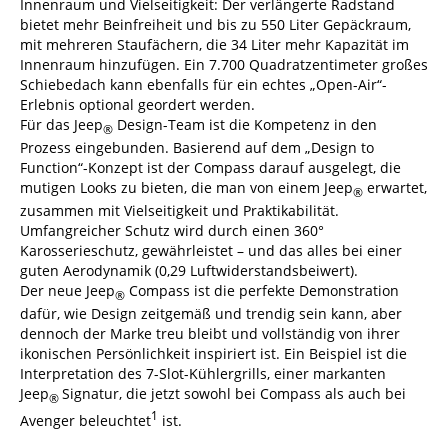
Innenraum und Vielseitigkeit: Der verlängerte Radstand
bietet mehr Beinfreiheit und bis zu 550 Liter Gepäckraum,
mit mehreren Staufächern, die 34 Liter mehr Kapazität im
Innenraum hinzufügen. Ein 7.700 Quadratzentimeter großes
Schiebedach kann ebenfalls für ein echtes „Open-Air“-
Erlebnis optional geordert werden.
Für das Jeep
Design-Team ist die Kompetenz in den
®
Prozess eingebunden. Basierend auf dem „Design to
Function“-Konzept ist der Compass darauf ausgelegt, die
mutigen Looks zu bieten, die man von einem Jeep
erwartet,
®
zusammen mit Vielseitigkeit und Praktikabilität.
Umfangreicher Schutz wird durch einen 360°
Karosserieschutz, gewährleistet – und das alles bei einer
guten Aerodynamik (0,29 Luftwiderstandsbeiwert).
Der neue Jeep
Compass ist die perfekte Demonstration
®
dafür, wie Design zeitgemäß und trendig sein kann, aber
dennoch der Marke treu bleibt und vollständig von ihrer
ikonischen Persönlichkeit inspiriert ist. Ein Beispiel ist die
Interpretation des 7-Slot-Kühlergrills, einer markanten
Jeep
Signatur, die jetzt sowohl bei Compass als auch bei
®
1
Avenger beleuchtet
ist.