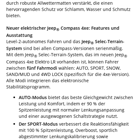
durch robuste Allwettermatten verstärkt, die einen
hervorragenden Schutz vor Schlamm, Wasser und Schmutz
bieten.
Neuer elektrischer Jeep
Compass 4xe: Features und
®
Ausstattung
Level-2-autonomes Fahren und das
Jeep
Selec-Terrain-
®
System
sind bei allen Compass-Versionen serienmäßig.
Mit dem Jeep
Selec-Terrain-System, das im neuen Jeep
®
®
Compass 4xe Elektro LR vorhanden ist, können Fahrer
zwischen
fünf Fahrmodi
wählen: AUTO, SPORT, SNOW,
SAND/MUD und 4WD LOCK (spezifisch für die 4xe-Version).
Alle Modi integrieren das elektronische
Stabilitätsprogramm.
AUTO-Modus
bietet das beste Gleichgewicht zwischen
Leistung und Komfort, indem er 90 % der
Spitzenleistung mit normaler Lenkungsanpassung
und einer ausgewogenen Schaltstrategie nutzt.
Der SPORT-Modus
verbessert die Reaktionsfähigkeit
mit 100 % Spitzenleistung, Overboost, sportlich
abgestimmter Lenkungskalibrierung sowie