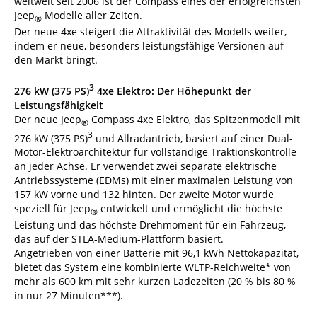
weltweit seit 2006 ist der Compass eines der erfolgreichsten
Jeep
Modelle aller Zeiten.
®
Der neue 4xe steigert die Attraktivität des Modells weiter,
indem er neue, besonders leistungsfähige Versionen auf
den Markt bringt.
3
276 kW (375 PS)
4xe Elektro: Der Höhepunkt der
Leistungsfähigkeit
Der neue Jeep
Compass 4xe Elektro, das Spitzenmodell mit
®
3
276 kW (375 PS)
und Allradantrieb, basiert auf einer Dual-
Motor-Elektroarchitektur für vollständige Traktionskontrolle
an jeder Achse. Er verwendet zwei separate elektrische
Antriebssysteme (EDMs) mit einer maximalen Leistung von
157 kW vorne und 132 hinten. Der zweite Motor wurde
speziell für Jeep
entwickelt und ermöglicht die höchste
®
Leistung und das höchste Drehmoment für ein Fahrzeug,
das auf der STLA-Medium-Plattform basiert.
Angetrieben von einer Batterie mit 96,1 kWh Nettokapazität,
bietet das System eine kombinierte WLTP-Reichweite* von
mehr als 600 km mit sehr kurzen Ladezeiten (20 % bis 80 %
in nur 27 Minuten***).