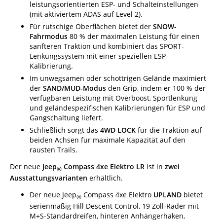
leistungsorientierten ESP- und Schalteinstellungen
(mit aktiviertem ADAS auf Level 2).
Für rutschige Oberflächen bietet der
SNOW-
Fahrmodus
80 % der maximalen Leistung für einen
sanfteren Traktion und kombiniert das SPORT-
Lenkungssystem mit einer speziellen ESP-
Kalibrierung.
Im unwegsamen oder schottrigen Gelände maximiert
der
SAND/MUD-Modus
den Grip, indem er 100 % der
verfügbaren Leistung mit Overboost, Sportlenkung
und geländespezifischen Kalibrierungen für ESP und
Gangschaltung liefert.
Schließlich sorgt das
4WD LOCK
für die Traktion auf
beiden Achsen für maximale Kapazität auf den
rausten Trails.
Der neue
Jeep
Compass 4xe Elektro LR
ist in
zwei
®
Ausstattungsvarianten
erhältlich.
Der neue Jeep
Compass 4xe Elektro
UPLAND
bietet
®
serienmäßig Hill Descent Control, 19 Zoll-Räder mit
M+S-Standardreifen, hinteren Anhängerhaken,