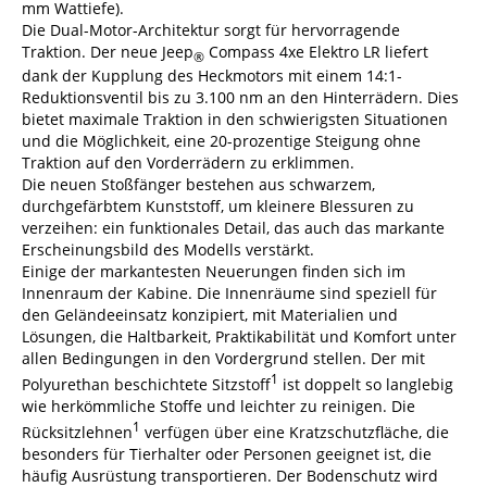
mm Wattiefe).
Die Dual-Motor-Architektur sorgt für hervorragende
Traktion. Der neue Jeep
Compass 4xe Elektro LR liefert
®
dank der Kupplung des Heckmotors mit einem 14:1-
Reduktionsventil bis zu 3.100 nm an den Hinterrädern. Dies
bietet maximale Traktion in den schwierigsten Situationen
und die Möglichkeit, eine 20-prozentige Steigung ohne
Traktion auf den Vorderrädern zu erklimmen.
Die neuen Stoßfänger bestehen aus schwarzem,
durchgefärbtem Kunststoff, um kleinere Blessuren zu
verzeihen: ein funktionales Detail, das auch das markante
Erscheinungsbild des Modells verstärkt.
Einige der markantesten Neuerungen finden sich im
Innenraum der Kabine. Die Innenräume sind speziell für
den Geländeeinsatz konzipiert, mit Materialien und
Lösungen, die Haltbarkeit, Praktikabilität und Komfort unter
allen Bedingungen in den Vordergrund stellen. Der mit
1
Polyurethan beschichtete Sitzstoff
ist doppelt so langlebig
wie herkömmliche Stoffe und leichter zu reinigen. Die
1
Rücksitzlehnen
verfügen über eine Kratzschutzfläche, die
besonders für Tierhalter oder Personen geeignet ist, die
häufig Ausrüstung transportieren. Der Bodenschutz wird