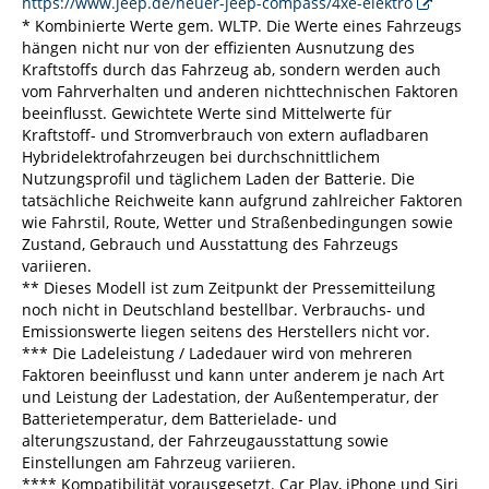
https://www.jeep.de/neuer-jeep-compass/4xe-elektro
* Kombinierte Werte gem. WLTP. Die Werte eines Fahrzeugs
hängen nicht nur von der effizienten Ausnutzung des
Kraftstoffs durch das Fahrzeug ab, sondern werden auch
vom Fahrverhalten und anderen nichttechnischen Faktoren
beeinflusst. Gewichtete Werte sind Mittelwerte für
Kraftstoff- und Stromverbrauch von extern aufladbaren
Hybridelektrofahrzeugen bei durchschnittlichem
Nutzungsprofil und täglichem Laden der Batterie. Die
tatsächliche Reichweite kann aufgrund zahlreicher Faktoren
wie Fahrstil, Route, Wetter und Straßenbedingungen sowie
Zustand, Gebrauch und Ausstattung des Fahrzeugs
variieren.
** Dieses Modell ist zum Zeitpunkt der Pressemitteilung
noch nicht in Deutschland bestellbar. Verbrauchs- und
Emissionswerte liegen seitens des Herstellers nicht vor.
*** Die Ladeleistung / Ladedauer wird von mehreren
Faktoren beeinflusst und kann unter anderem je nach Art
und Leistung der Ladestation, der Außentemperatur, der
Batterietemperatur, dem Batterielade- und
alterungszustand, der Fahrzeugausstattung sowie
Einstellungen am Fahrzeug variieren.
**** Kompatibilität vorausgesetzt. Car Play, iPhone und Siri