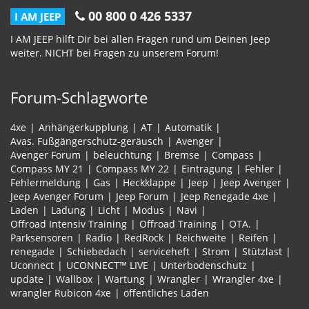
00 800 0 426 5337
I AM JEEP
I AM JEEP hilft Dir bei allen Fragen rund um Deinen Jeep
weiter. NICHT bei Fragen zu unserem Forum!
Forum-Schlagworte
4xe
Anhängerkupplung
AT
Automatik
Avas. Fußgängerschutz-geräusch
Avenger
Avenger Forum
beleuchtung
Bremse
Compass
Compass MY 21
Compass MY 22
Eintragung
Fehler
Fehlermeldung
Gas
Heckklappe
Jeep
Jeep Avenger
Jeep Avenger Forum
Jeep Forum
Jeep Renegade 4xe
Laden
Ladung
Licht
Modus
Navi
Offroad Intensiv Training
Offroad Training
OTA.
Parksensoren
Radio
RedRock
Reichweite
Reifen
renegade
Schiebedach
serviceheft
Strom
Stützlast
Uconnect
UCONNECT™ LIVE
Unterbodenschutz
update
Wallbox
Wartung
Wrangler
Wrangler 4xe
wrangler Rubicon 4xe
öffentliches Laden