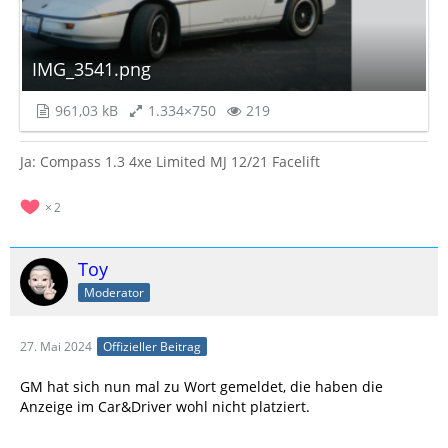
IMG_3541.png
961,03 kB
1.334×750
219
Ja: Compass 1.3 4xe Limited MJ 12/21 Facelift
2
Toy
Moderator
27. Mai 2024
Offizieller Beitrag
GM hat sich nun mal zu Wort gemeldet, die haben die
Anzeige im Car&Driver wohl nicht platziert.