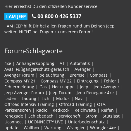
Hier erreichst Du den offiziellen Kundenservice:
00 800 0 426 5337
I AM JEEP
I AM JEEP hilft Dir bei allen Fragen rund um Deinen Jeep
weiter. NICHT bei Fragen zu unserem Forum!
Forum-Schlagworte
4xe
Anhängerkupplung
AT
Automatik
Avas. Fußgängerschutz-geräusch
Avenger
Avenger Forum
beleuchtung
Bremse
Compass
Compass MY 21
Compass MY 22
Eintragung
Fehler
Fehlermeldung
Gas
Heckklappe
Jeep
Jeep Avenger
Jeep Avenger Forum
Jeep Forum
Jeep Renegade 4xe
Laden
Ladung
Licht
Modus
Navi
Offroad Intensiv Training
Offroad Training
OTA.
Parksensoren
Radio
RedRock
Reichweite
Reifen
renegade
Schiebedach
serviceheft
Strom
Stützlast
Uconnect
UCONNECT™ LIVE
Unterbodenschutz
update
Wallbox
Wartung
Wrangler
Wrangler 4xe