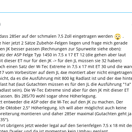
4
 dass 285er auf der schmalen 7,5 Zoll eingetragen werden
.
e hier jetzt 2 Sätze Zubehör-Felgen liegen und frage mich gerade
en JK besser passen (Rechnungen zur Spurweite siehe oben):
atz der ASP Felge Typ 1450 in 7,5 x 17 ET 12 (die gehen aber laut
t dieser ET nur für den JK -> für den JL müssen sie 32 haben)
h einen Satz der W-Tec Extreme in 7,5 x 17 mit ET 30 und die war
17 vom Vorbesitzer auf dem JL 4xe montiert aber nicht eingetragen
icht, da es die Ausführung mit 800 kg Radlast ist und der 4xe hint
last hat (laut Gutachten müssen es für den JL die Ausführung "1a"
adlast sein). Die W-Tec Extreme sind aber für den JK mit dieser ET
assen. Bis 285/70 wohl sogar ohne Höherlegung.
zt entweder die ASP oder die W-Tec auf den JK zu machen. Der
 Oktober 2,5" Höherlegung. Ich will aber möglichst auch keine
breiterung montieren und daher 285er maximal (Gutachten geht ja
35").
hrt übrigens jetzt wieder legal auf den Serienfelgen 7,5 x 18 mit d
iebten Dueler und da ist momentan kein Umbau geplant.