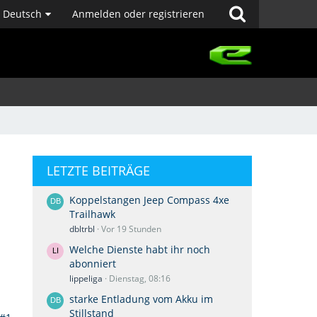
Deutsch
Anmelden oder registrieren
LETZTE BEITRÄGE
Koppelstangen Jeep Compass 4xe
Trailhawk
dbltrbl
Vor 19 Stunden
Welche Dienste habt ihr noch
abonniert
lippeliga
Dienstag, 08:16
starke Entladung vom Akku im
Stillstand