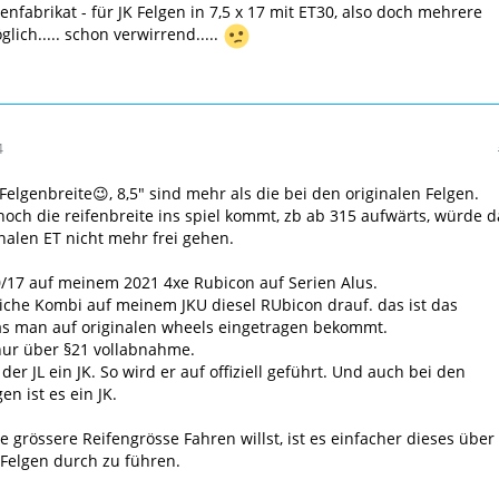
enfabrikat - für JK Felgen in 7,5 x 17 mit ET30, also doch mehrere
lich..... schon verwirrend.....
4
elgenbreite😉, 8,5" sind mehr als die bei den originalen Felgen.
ch die reifenbreite ins spiel kommt, zb ab 315 aufwärts, würde d
inalen ET nicht mehr frei gehen.
/17 auf meinem 2021 4xe Rubicon auf Serien Alus.
eiche Kombi auf meinem JKU diesel RUbicon drauf. das ist das
s man auf originalen wheels eingetragen bekommt.
nur über §21 vollabnahme.
der JL ein JK. So wird er auf offiziell geführt. Und auch bei den
n ist es ein JK.
 grössere Reifengrösse Fahren willst, ist es einfacher dieses über
Felgen durch zu führen.