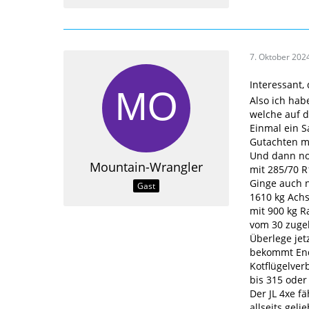
7. Oktober 202
Interessant,
Also ich hab
welche auf d
Einmal ein S
Gutachten mi
Und dann noc
Mountain-Wrangler
mit 285/70 R
Ginge auch n
Gast
1610 kg Achs
mit 900 kg R
vom 30 zugel
Überlege jet
bekommt Ende
Kotflügelver
bis 315 oder 
Der JL 4xe fä
allseits gel