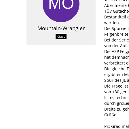
Aber meine F
TÜV Gutachte
Bestandteil 
werden.
Mountain-Wrangler
Die Spurweit
Felgenbreite
Gast
Bei der Seri
von der Aufl
Die ASP Felg
hat demnach
verbreitert 
Die gleiche 
ergibt ein 
Spur des JL
Die Frage is
von +30 gene
Ist es techn
durch größer
Breite zu ge
Grüße
PS: Grad mal