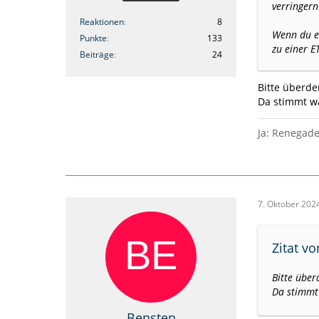
verringer
Reaktionen
8
Wenn du ei
Punkte
133
zu einer E
Beiträge
24
Bitte überde
Da stimmt w
Ja: Renegade
7. Oktober 202
Zitat v
Bitte über
Da stimmt
Bensten