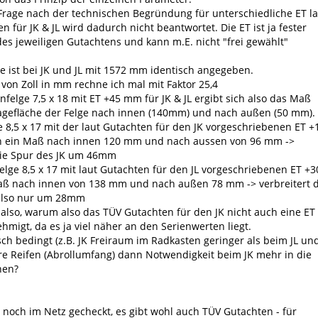
rage nach der technischen Begründung für unterschiedliche ET la
n für JK & JL wird dadurch nicht beantwortet. Die ET ist ja fester
des jeweiligen Gutachtens und kann m.E. nicht "frei gewählt"
e ist bei JK und JL mit 1572 mm identisch angegeben.
 von Zoll in mm rechne ich mal mit Faktor 25,4
enfelge 7,5 x 18 mit ET +45 mm für JK & JL ergibt sich also das Maß
agefläche der Felge nach innen (140mm) und nach außen (50 mm).
e 8,5 x 17 mit der laut Gutachten für den JK vorgeschriebenen ET +
 ein Maß nach innen 120 mm und nach aussen von 96 mm ->
die Spur des JK um 46mm
Felge 8,5 x 17 mit laut Gutachten für den JL vorgeschriebenen ET +3
Maß nach innen von 138 mm und nach außen 78 mm -> verbreitert d
 also nur um 28mm
t also, warum also das TÜV Gutachten für den JK nicht auch eine ET
hmigt, da es ja viel näher an den Serienwerten liegt.
isch bedingt (z.B. JK Freiraum im Radkasten geringer als beim JL un
e Reifen (Abrollumfang) dann Notwendigkeit beim JK mehr in die
hen?
 noch im Netz gecheckt, es gibt wohl auch TÜV Gutachten - für