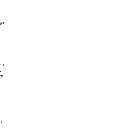
#5
en
.
en
en