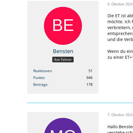
6. Oktober 202
Die ET ist a
möchte. Ich 
verbreitern,
entsprechend
und die Verb
Bensten
Wenn du eine
zu einer ET+
4xe Fahrer
Reaktionen
51
Punkte
946
Beiträge
178
7. Oktober 202
Hallo Benste
verstehe sch