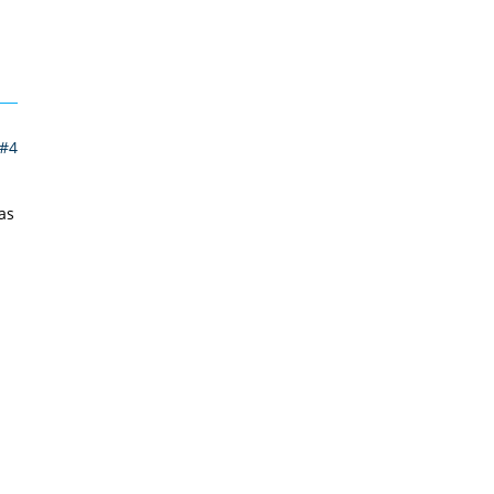
#4
as