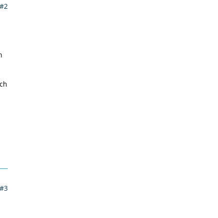
#2
n
sch
#3