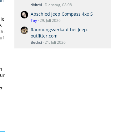
#1
dbltrbl
Dienstag, 08:08
Abschied Jeep Compass 4xe S
die
Toy
29. Juli 2026
K
Räumungsverkauf bei Jeep-
ch.
outfitter.com
uf
Becksi
21. Juli 2026
n
für
er