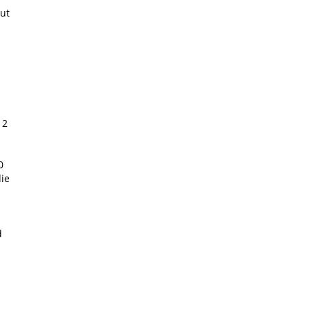
ut
12
0
ie
d