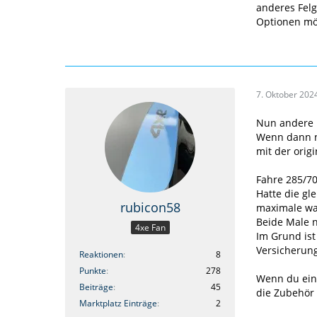
anderes Felg
Optionen mög
7. Oktober 202
Nun andere F
Wenn dann no
mit der orig
Fahre 285/70
Hatte die gl
rubicon58
maximale wa
Beide Male 
4xe Fan
Im Grund ist 
Versicherunge
Reaktionen
8
Punkte
278
Wenn du eine
Beiträge
45
die Zubehör 
Marktplatz Einträge
2