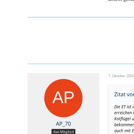
7. Oktober 202
Zitat v
Die ET ist
erreichen 
Kotflügel 
AP_70
bekommen. 
auch mit E
4xe Mitglied