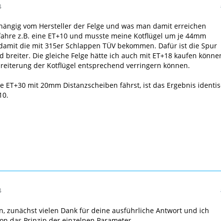
4
bhängig vom Hersteller der Felge und was man damit erreichen
fahre z.B. eine ET+10 und musste meine Kotflügel um je 44mm
 damit die mit 315er Schlappen TÜV bekommen. Dafür ist die Spur
 breiter. Die gleiche Felge hätte ich auch mit ET+18 kaufen könne
reiterung der Kotflügel entsprechend verringern können.
 ET+30 mit 20mm Distanzscheiben fährst, ist das Ergebnis identi
10.
4
n, zunächst vielen Dank für deine ausführliche Antwort und ich
on das Prinzip der einzelnen Parameter.