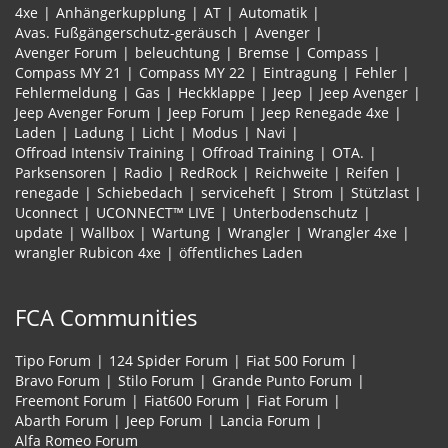
4xe
Anhängerkupplung
AT
Automatik
Avas. Fußgängerschutz-geräusch
Avenger
Avenger Forum
beleuchtung
Bremse
Compass
Compass MY 21
Compass MY 22
Eintragung
Fehler
Fehlermeldung
Gas
Heckklappe
Jeep
Jeep Avenger
Jeep Avenger Forum
Jeep Forum
Jeep Renegade 4xe
Laden
Ladung
Licht
Modus
Navi
Offroad Intensiv Training
Offroad Training
OTA.
Parksensoren
Radio
RedRock
Reichweite
Reifen
renegade
Schiebedach
serviceheft
Strom
Stützlast
Uconnect
UCONNECT™ LIVE
Unterbodenschutz
update
Wallbox
Wartung
Wrangler
Wrangler 4xe
wrangler Rubicon 4xe
öffentliches Laden
FCA Communities
Tipo Forum
124 Spider Forum
Fiat 500 Forum
Bravo Forum
Stilo Forum
Grande Punto Forum
Freemont Forum
Fiat600 Forum
Fiat Forum
Abarth Forum
Jeep Forum
Lancia Forum
Alfa Romeo Forum