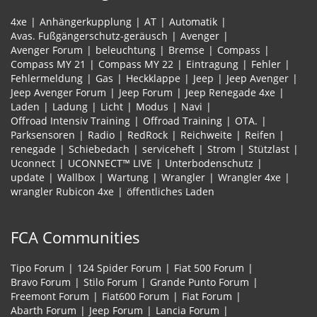
4xe
Anhängerkupplung
AT
Automatik
Avas. Fußgängerschutz-geräusch
Avenger
Avenger Forum
beleuchtung
Bremse
Compass
Compass MY 21
Compass MY 22
Eintragung
Fehler
Fehlermeldung
Gas
Heckklappe
Jeep
Jeep Avenger
Jeep Avenger Forum
Jeep Forum
Jeep Renegade 4xe
Laden
Ladung
Licht
Modus
Navi
Offroad Intensiv Training
Offroad Training
OTA.
Parksensoren
Radio
RedRock
Reichweite
Reifen
renegade
Schiebedach
serviceheft
Strom
Stützlast
Uconnect
UCONNECT™ LIVE
Unterbodenschutz
update
Wallbox
Wartung
Wrangler
Wrangler 4xe
wrangler Rubicon 4xe
öffentliches Laden
FCA Communities
Tipo Forum
124 Spider Forum
Fiat 500 Forum
Bravo Forum
Stilo Forum
Grande Punto Forum
Freemont Forum
Fiat600 Forum
Fiat Forum
Abarth Forum
Jeep Forum
Lancia Forum