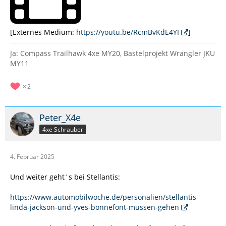
[Externes Medium:
https://youtu.be/RcmBvKdE4YI
]
Ja: Compass Trailhawk 4xe MY20, Bastelprojekt Wrangler JKU
MY11
2
Peter_X4e
4xe Schrauber
4. Februar 2025
Und weiter geht´s bei Stellantis:
https://www.automobilwoche.de/personalien/stellantis-
linda-jackson-und-yves-bonnefont-mussen-gehen