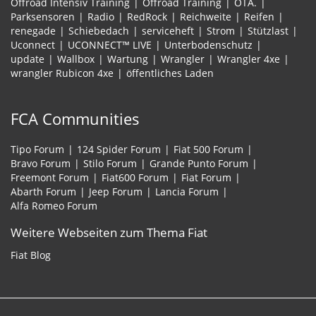
Offroad Intensiv Training
Offroad Training
OTA.
Parksensoren
Radio
RedRock
Reichweite
Reifen
renegade
Schiebedach
serviceheft
Strom
Stützlast
Uconnect
UCONNECT™ LIVE
Unterbodenschutz
update
Wallbox
Wartung
Wrangler
Wrangler 4xe
wrangler Rubicon 4xe
öffentliches Laden
FCA Communities
Tipo Forum
124 Spider Forum
Fiat 500 Forum
Bravo Forum
Stilo Forum
Grande Punto Forum
Freemont Forum
Fiat600 Forum
Fiat Forum
Abarth Forum
Jeep Forum
Lancia Forum
Alfa Romeo Forum
Weitere Webseiten zum Thema Fiat
Fiat Blog