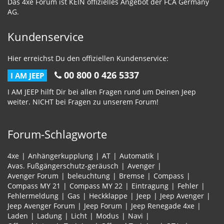
Das 4xe Forum ist KEIN offizielles Angebot der FCA Germany
AG.
Kundenservice
Hier erreichst Du den offiziellen Kundenservice:
00 800 0 426 5337
I AM JEEP
I AM JEEP hilft Dir bei allen Fragen rund um Deinen Jeep
weiter. NICHT bei Fragen zu unserem Forum!
Forum-Schlagworte
4xe
Anhängerkupplung
AT
Automatik
Avas. Fußgängerschutz-geräusch
Avenger
Avenger Forum
beleuchtung
Bremse
Compass
Compass MY 21
Compass MY 22
Eintragung
Fehler
Fehlermeldung
Gas
Heckklappe
Jeep
Jeep Avenger
Jeep Avenger Forum
Jeep Forum
Jeep Renegade 4xe
Laden
Ladung
Licht
Modus
Navi