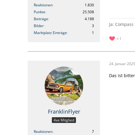
https://w
Reaktionen
1.830
Punkte
25.508
Beiträge
4.188
Ja: Compass 
Bilder
3
Marktplatz Einträge
1
1
24. Januar 202
Das ist bitt
FranklinFlyer
4xe Mitglied
Reaktionen
7