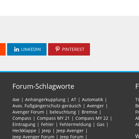
LINKEDIN
PINTEREST
Forum-Schlagworte
4xe
Anhängerkupplung
AT
Automatik
T
Avas. Fußgängerschutz-geräusch
Avenger
B
Avenger Forum
beleuchtung
Bremse
F
Compass
Compass MY 21
Compass MY 22
A
Eintragung
Fehler
Fehlermeldung
Gas
A
Heckklappe
Jeep
Jeep Avenger
W
Jeep Avenger Forum
Jeep Forum