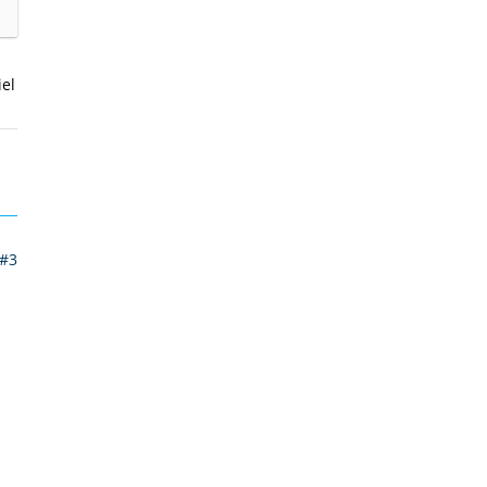
iel
#3