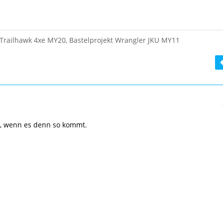
ww.autocar.co.uk/car-…aced-wagoneer-s-ev-europe
Trailhawk 4xe MY20, Bastelprojekt Wrangler JKU MY11
5
er, wenn es denn so kommt.