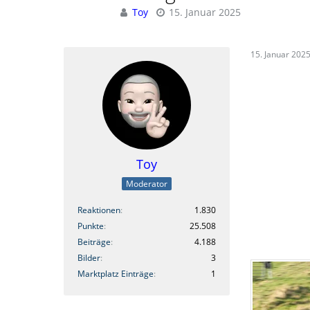
Toy
15. Januar 2025
15. Januar 202
Toy
Moderator
Reaktionen
1.830
Punkte
25.508
Beiträge
4.188
Bilder
3
Marktplatz Einträge
1