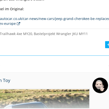
kel im Original:
autocar.co.uk/car-news/new-cars/jeep-grand-cherokee-be-replace
ev-europe
Trailhawk 4xe MY20, Bastelprojekt Wrangler JKU MY11
5
on Toy