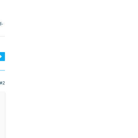
d-
#2