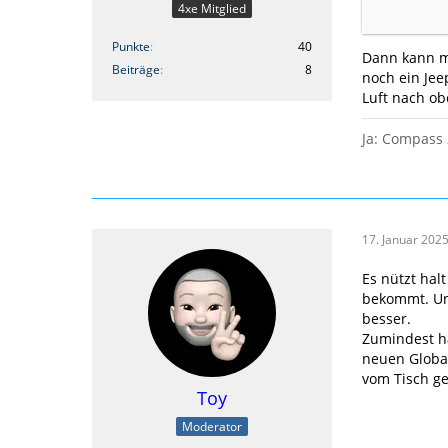
4xe Mitglied
Punkte
40
Dann kann ma
Beiträge
8
noch ein Jee
Luft nach ob
Ja: Compass 
17. Januar 202
Eric Lafor
mit dem br
Es nützt hal
stehen in 
bekommt. Und
Cherokee, 
besser.
auch der W
Zumindest ha
nicht gefa
neuen Global
Wranglers 
vom Tisch ge
Toy
Hier der A
Moderator