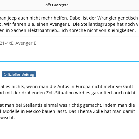
Alles anzeigen
n Jeep auch nicht mehr helfen. Dabei ist der Wrangler genetisch
p. Wir fahren u.a. einen Avenger E. Die Stellantisgruppe hat noch v
en in Sachen Elektroantrieb… ich spreche nicht von Kleinigkeiten.
21-4xE, Avenger E
5
Offizieller Beitrag
ge lässt in Brüssel eine Bombe platzen. In einem Interview
itischen Magazin Autocar sagt, zwei Kult-Modelle von Jeep
t alles nichts, wenn man die Autos in Europa nicht mehr verkauft
Europa wohl vor dem Aus. Zum einen trifft es den Grand
 mit der drohenden Zoll-Situation wird es garantiert auch nicht
der durch den Wagoneer S ersetzt wird. Auf Kippe steht
rangler, da ist aber anscheinend das letzte Wort noch
t man bei Stellantis einmal was richtig gemacht, indem man die
llen. Der Recon soll dann in Europa in die Fußstapfen des
-Modelle in Mexico bauen lässt. Das Thema Zölle hat man damit
treten.
wischt.
rtikel im Original: