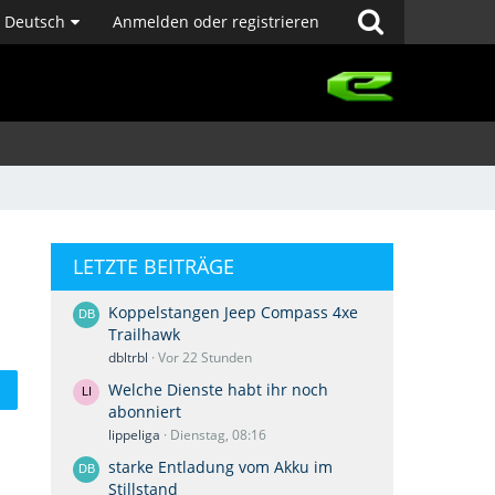
Deutsch
Anmelden oder registrieren
LETZTE BEITRÄGE
Koppelstangen Jeep Compass 4xe
Trailhawk
dbltrbl
Vor 22 Stunden
Welche Dienste habt ihr noch
abonniert
lippeliga
Dienstag, 08:16
starke Entladung vom Akku im
Stillstand