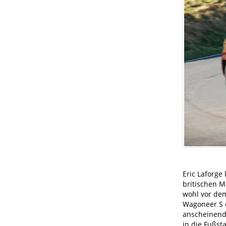
Eric Laforge
britischen M
wohl vor dem
Wagoneer S e
anscheinend 
in die Fußst