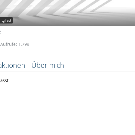
itglied
2
l-Aufrufe
1.799
aktionen
Über mich
asst.