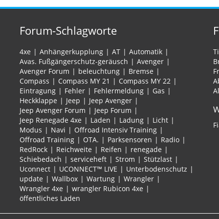
Forum-Schlagworte
4xe
Anhängerkupplung
AT
Automatik
T
Avas. Fußgängerschutz-geräusch
Avenger
B
Avenger Forum
beleuchtung
Bremse
F
Compass
Compass MY 21
Compass MY 22
A
Eintragung
Fehler
Fehlermeldung
Gas
A
Heckklappe
Jeep
Jeep Avenger
W
Jeep Avenger Forum
Jeep Forum
Jeep Renegade 4xe
Laden
Ladung
Licht
F
Modus
Navi
Offroad Intensiv Training
Offroad Training
OTA.
Parksensoren
Radio
RedRock
Reichweite
Reifen
renegade
Schiebedach
serviceheft
Strom
Stützlast
Uconnect
UCONNECT™ LIVE
Unterbodenschutz
update
Wallbox
Wartung
Wrangler
Wrangler 4xe
wrangler Rubicon 4xe
öffentliches Laden