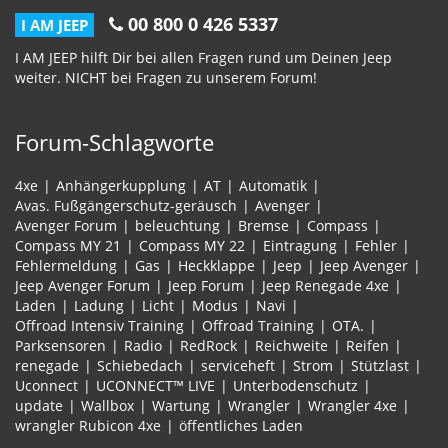
00 800 0 426 5337
I AM JEEP
I AM JEEP hilft Dir bei allen Fragen rund um Deinen Jeep
weiter. NICHT bei Fragen zu unserem Forum!
Forum-Schlagworte
4xe
Anhängerkupplung
AT
Automatik
Avas. Fußgängerschutz-geräusch
Avenger
Avenger Forum
beleuchtung
Bremse
Compass
Compass MY 21
Compass MY 22
Eintragung
Fehler
Fehlermeldung
Gas
Heckklappe
Jeep
Jeep Avenger
Jeep Avenger Forum
Jeep Forum
Jeep Renegade 4xe
Laden
Ladung
Licht
Modus
Navi
Offroad Intensiv Training
Offroad Training
OTA.
Parksensoren
Radio
RedRock
Reichweite
Reifen
renegade
Schiebedach
serviceheft
Strom
Stützlast
Uconnect
UCONNECT™ LIVE
Unterbodenschutz
update
Wallbox
Wartung
Wrangler
Wrangler 4xe
wrangler Rubicon 4xe
öffentliches Laden