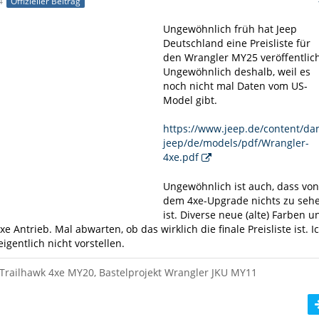
4
Offizieller Beitrag
Ungewöhnlich früh hat Jeep
Deutschland eine Preisliste für
den Wrangler MY25 veröffentlich
Ungewöhnlich deshalb, weil es
noch nicht mal Daten vom US-
Model gibt.
https://www.jeep.de/content/da
jeep/de/models/pdf/Wrangler-
4xe.pdf
Ungewöhnlich ist auch, dass von
dem 4xe-Upgrade nichts zu seh
ist. Diverse neue (alte) Farben u
e Antrieb. Mal abwarten, ob das wirklich die finale Preisliste ist. I
igentlich nicht vorstellen.
Trailhawk 4xe MY20, Bastelprojekt Wrangler JKU MY11