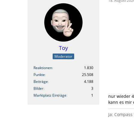
18. August 202
Toy
Moderator
Reaktionen
1.830
Punkte
25.508
Beiträge
4.188
Bilder
3
Marktplatz Einträge
1
nur wieder 4x
kann es mir e
Ja: Compass 