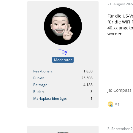
21. August 202
Für die US-
für die WiFi
40.xx angeko
worden.
Toy
Moderator
Reaktionen
1.830
Punkte
25.508
Beiträge
4.188
Ja: Compass 
Bilder
3
Marktplatz Einträge
1
1
3. September 