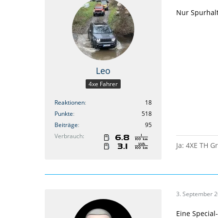
Nur Spurhalt
Leo
4xe Fahrer
Reaktionen
18
Punkte
518
Beiträge
95
Verbrauch
Ja: 4XE TH Gr
3. September 
Eine Special