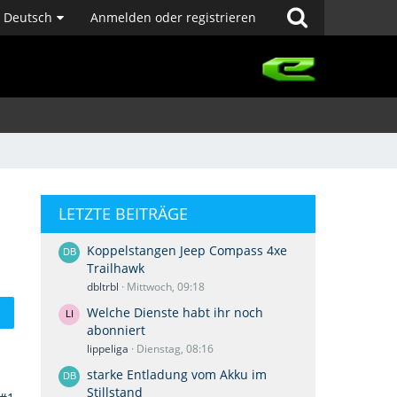
Deutsch
Anmelden oder registrieren
LETZTE BEITRÄGE
Koppelstangen Jeep Compass 4xe
Trailhawk
dbltrbl
Mittwoch, 09:18
Welche Dienste habt ihr noch
abonniert
lippeliga
Dienstag, 08:16
starke Entladung vom Akku im
Stillstand