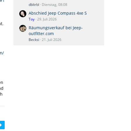
#1
dbltrbl
Dienstag, 08:08
Abschied Jeep Compass 4xe S
Toy
29. Juli 2026
t.
Räumungsverkauf bei Jeep-
outfitter.com
Becksi
21. Juli 2026
m/
en
nd
ch