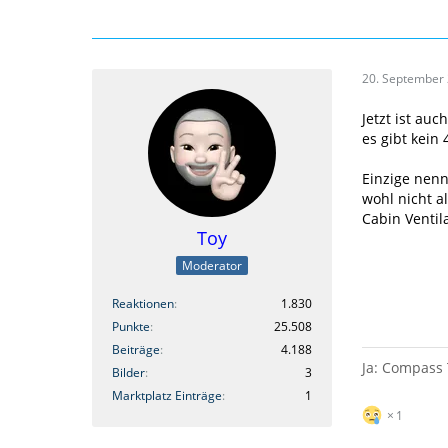
20. September
Jetzt ist au
es gibt kein
Einzige nenn
wohl nicht al
Cabin Ventila
Toy
Moderator
Reaktionen
1.830
Punkte
25.508
Beiträge
4.188
Ja: Compass 
Bilder
3
Marktplatz Einträge
1
1