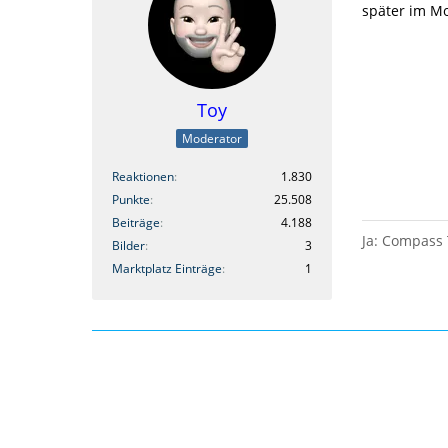
später im M
Toy
Moderator
Reaktionen
1.830
Punkte
25.508
Beiträge
4.188
Ja: Compass 
Bilder
3
Marktplatz Einträge
1