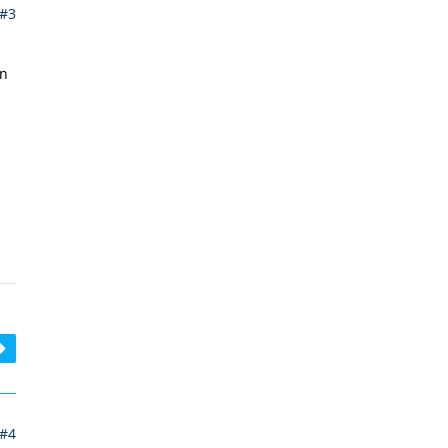
#3
on
#4