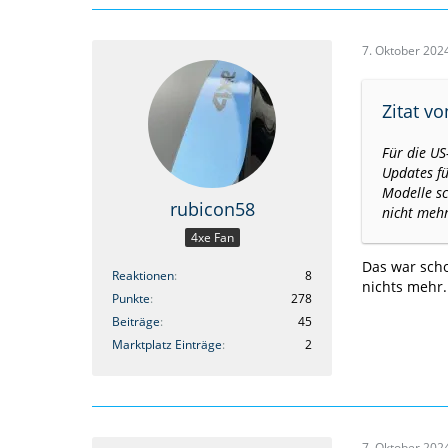
7. Oktober 202
Zitat v
Für die US
Updates fü
Modelle sc
rubicon58
nicht mehr
4xe Fan
Das war scho
Reaktionen
8
nichts mehr.
Punkte
278
Beiträge
45
Marktplatz Einträge
2
7. Oktober 202