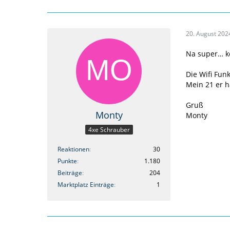
20. August 202
Na super… ke
Die Wifi Fun
Mein 21 er h
Gruß
Monty
Monty
4xe Schrauber
Reaktionen
30
Punkte
1.180
Beiträge
204
Marktplatz Einträge
1