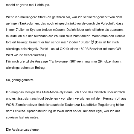
macht er gerne mal Lichthupe.
Wenn ich mal längere Strecken gefahren bin, war ich schwerst genervt von dem
geringen Tankvolumen, das noch eingeschränkt wurde durch die Vorschrift, dass
immer 7 Liter im System bleiben müssen. Da ich lieber schnell fahre als sparsam,
musste ich auf der Autobahn alle 250 km raus zum tanken. Wenn man den Rennie
forciert bewegt, braucht er halt schon mal 12 oder 13 Liter
(Das ist für mich
😈
allerdings kein Negativ-Punkt - es ist OK für einen 180PS Benziner mit nem CW
Wert wie ne Schrankwand.)
Für mich grenzt die Aussage "Tankvolumen 36l" wenn man nur 29 nutzen kann,
allerdings schon an Betrug.
So, genug gemotzt.
Ich mag das Design des Multi-Media-Systems. Ich finde das ziemlich übersichtlich
und es lässt sich auch gut bedienen - vor allem verglichen mit dem Kernschrott aus
WOB. Ziemlich clever finde ich auch die Tasten zur Lautstärke-Regulierung hinter
dem Lenkrad. Sprachsteuerung ist zwar nicht so toll, mir aber egal, weil ich das
sowieso fast nie nutze.
Die Assistenzsysteme: