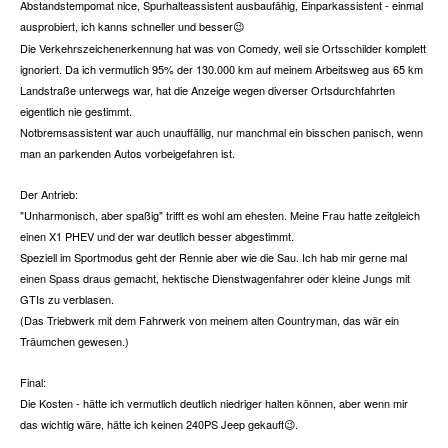
Abstandstempomat nice, Spurhalteassistent ausbaufähig, Einparkassistent - einmal
ausprobiert, ich kanns schneller und besser
😉
Die Verkehrszeichenerkennung hat was von Comedy, weil sie Ortsschilder komplett
ignoriert. Da ich vermutlich 95% der 130.000 km auf meinem Arbeitsweg aus 65 km
Landstraße unterwegs war, hat die Anzeige wegen diverser Ortsdurchfahrten
eigentlich nie gestimmt.
Notbremsassistent war auch unauffällig, nur manchmal ein bisschen panisch, wenn
man an parkenden Autos vorbeigefahren ist.
Der Antrieb:
"Unharmonisch, aber spaßig" trifft es wohl am ehesten. Meine Frau hatte zeitgleich
einen X1 PHEV und der war deutlich besser abgestimmt.
Speziell im Sportmodus geht der Rennie aber wie die Sau. Ich hab mir gerne mal
einen Spass draus gemacht, hektische Dienstwagenfahrer oder kleine Jungs mit
GTIs zu verblasen.
(Das Triebwerk mit dem Fahrwerk von meinem alten Countryman, das wär ein
Träumchen gewesen.)
Final:
Die Kosten - hätte ich vermutlich deutlich niedriger halten können, aber wenn mir
das wichtig wäre, hätte ich keinen 240PS Jeep gekauft
.
😉