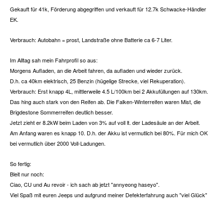
Gekauft für 41k, Förderung abgegriffen und verkauft für 12.7k Schwacke-Händler
EK.
Verbrauch: Autobahn = prost, Landstraße ohne Batterie ca 6-7 Liter.
Im Alltag sah mein Fahrprofil so aus:
Morgens Aufladen, an die Arbeit fahren, da aufladen und wieder zurück.
D.h. ca 40km elektrisch, 25 Benzin (hügelige Strecke, viel Rekuperation).
Verbrauch: Erst knapp 4L, mittlerweile 4.5 L/100km bei 2 Akkufüllungen auf 130km.
Das hing auch stark von den Reifen ab. Die Falken-Winterreifen waren Mist, die
Brigdestone Sommerreifen deutlich besser.
Jetzt zieht er 8.2kW beim Laden von 3% auf voll lt. der Ladesäule an der Arbeit.
Am Anfang waren es knapp 10. D.h. der Akku ist vermutlich bei 80%. Für mich OK
bei vermutlich über 2000 Voll-Ladungen.
So fertig:
Bleit nur noch:
Ciao, CU und Au revoir - ich sach ab jetzt "annyeong haseyo".
Viel Spaß mit euren Jeeps und aufgrund meiner Defekterfahrung auch "viel Glück"