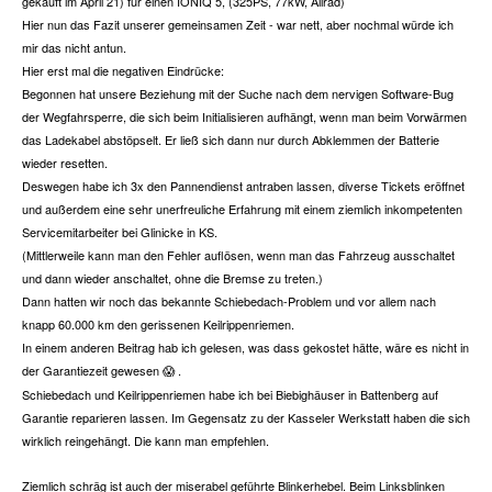
gekauft im April 21) für einen IONIQ 5, (325PS, 77kW, Allrad)
Hier nun das Fazit unserer gemeinsamen Zeit - war nett, aber nochmal würde ich
mir das nicht antun.
Hier erst mal die negativen Eindrücke:
Begonnen hat unsere Beziehung mit der Suche nach dem nervigen Software-Bug
der Wegfahrsperre, die sich beim Initialisieren aufhängt, wenn man beim Vorwärmen
das Ladekabel abstöpselt. Er ließ sich dann nur durch Abklemmen der Batterie
wieder resetten.
Deswegen habe ich 3x den Pannendienst antraben lassen, diverse Tickets eröffnet
und außerdem eine sehr unerfreuliche Erfahrung mit einem ziemlich inkompetenten
Servicemitarbeiter bei Glinicke in KS.
(Mittlerweile kann man den Fehler auflösen, wenn man das Fahrzeug ausschaltet
und dann wieder anschaltet, ohne die Bremse zu treten.)
Dann hatten wir noch das bekannte Schiebedach-Problem und vor allem nach
knapp 60.000 km den gerissenen Keilrippenriemen.
In einem anderen Beitrag hab ich gelesen, was dass gekostet hätte, wäre es nicht in
der Garantiezeit gewesen
.
😱
Schiebedach und Keilrippenriemen habe ich bei Biebighäuser in Battenberg auf
Garantie reparieren lassen. Im Gegensatz zu der Kasseler Werkstatt haben die sich
wirklich reingehängt. Die kann man empfehlen.
Ziemlich schräg ist auch der miserabel geführte Blinkerhebel. Beim Linksblinken