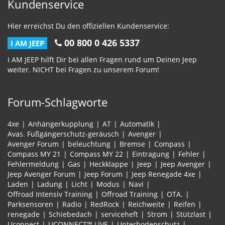
Kundenservice
Hier erreichst Du den offiziellen Kundenservice:
00 800 0 426 5337
I AM JEEP
I AM JEEP hilft Dir bei allen Fragen rund um Deinen Jeep
weiter. NICHT bei Fragen zu unserem Forum!
Forum-Schlagworte
4xe
Anhängerkupplung
AT
Automatik
Avas. Fußgängerschutz-geräusch
Avenger
Avenger Forum
beleuchtung
Bremse
Compass
Compass MY 21
Compass MY 22
Eintragung
Fehler
Fehlermeldung
Gas
Heckklappe
Jeep
Jeep Avenger
Jeep Avenger Forum
Jeep Forum
Jeep Renegade 4xe
Laden
Ladung
Licht
Modus
Navi
Offroad Intensiv Training
Offroad Training
OTA.
Parksensoren
Radio
RedRock
Reichweite
Reifen
renegade
Schiebedach
serviceheft
Strom
Stützlast
Uconnect
UCONNECT™ LIVE
Unterbodenschutz