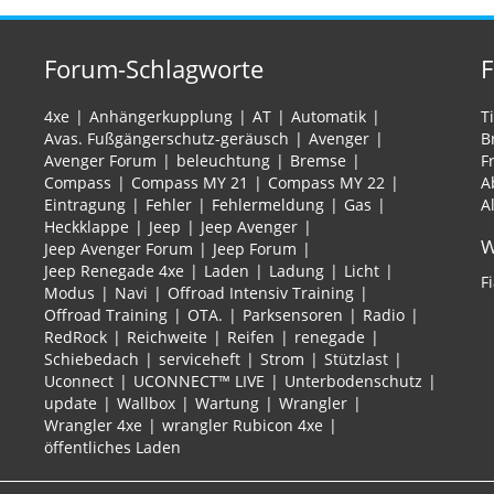
Forum-Schlagworte
4xe
Anhängerkupplung
AT
Automatik
T
Avas. Fußgängerschutz-geräusch
Avenger
B
Avenger Forum
beleuchtung
Bremse
F
Compass
Compass MY 21
Compass MY 22
A
Eintragung
Fehler
Fehlermeldung
Gas
A
Heckklappe
Jeep
Jeep Avenger
W
Jeep Avenger Forum
Jeep Forum
Jeep Renegade 4xe
Laden
Ladung
Licht
F
Modus
Navi
Offroad Intensiv Training
Offroad Training
OTA.
Parksensoren
Radio
RedRock
Reichweite
Reifen
renegade
Schiebedach
serviceheft
Strom
Stützlast
Uconnect
UCONNECT™ LIVE
Unterbodenschutz
update
Wallbox
Wartung
Wrangler
Wrangler 4xe
wrangler Rubicon 4xe
öffentliches Laden