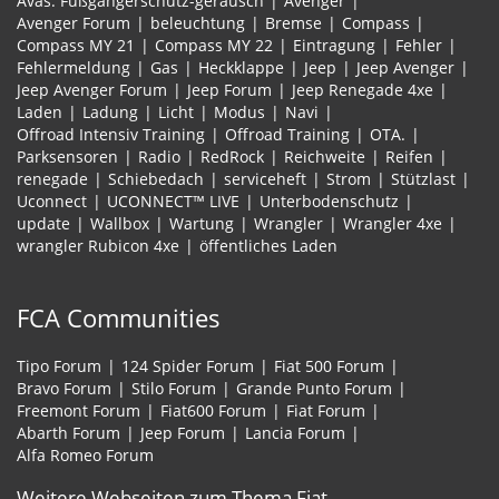
Avas. Fußgängerschutz-geräusch
Avenger
Avenger Forum
beleuchtung
Bremse
Compass
Compass MY 21
Compass MY 22
Eintragung
Fehler
Fehlermeldung
Gas
Heckklappe
Jeep
Jeep Avenger
Jeep Avenger Forum
Jeep Forum
Jeep Renegade 4xe
Laden
Ladung
Licht
Modus
Navi
Offroad Intensiv Training
Offroad Training
OTA.
Parksensoren
Radio
RedRock
Reichweite
Reifen
renegade
Schiebedach
serviceheft
Strom
Stützlast
Uconnect
UCONNECT™ LIVE
Unterbodenschutz
update
Wallbox
Wartung
Wrangler
Wrangler 4xe
wrangler Rubicon 4xe
öffentliches Laden
FCA Communities
Tipo Forum
124 Spider Forum
Fiat 500 Forum
Bravo Forum
Stilo Forum
Grande Punto Forum
Freemont Forum
Fiat600 Forum
Fiat Forum
Abarth Forum
Jeep Forum
Lancia Forum
Alfa Romeo Forum
Weitere Webseiten zum Thema Fiat