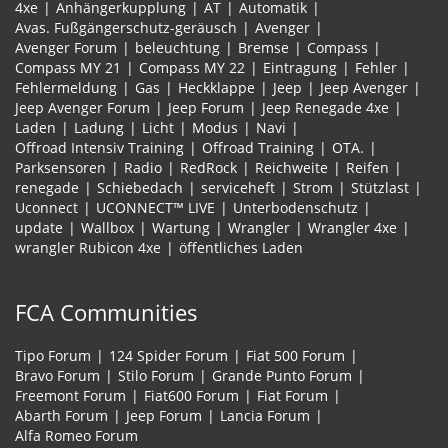
4xe
Anhängerkupplung
AT
Automatik
Avas. Fußgängerschutz-geräusch
Avenger
Avenger Forum
beleuchtung
Bremse
Compass
Compass MY 21
Compass MY 22
Eintragung
Fehler
Fehlermeldung
Gas
Heckklappe
Jeep
Jeep Avenger
Jeep Avenger Forum
Jeep Forum
Jeep Renegade 4xe
Laden
Ladung
Licht
Modus
Navi
Offroad Intensiv Training
Offroad Training
OTA.
Parksensoren
Radio
RedRock
Reichweite
Reifen
renegade
Schiebedach
serviceheft
Strom
Stützlast
Uconnect
UCONNECT™ LIVE
Unterbodenschutz
update
Wallbox
Wartung
Wrangler
Wrangler 4xe
wrangler Rubicon 4xe
öffentliches Laden
FCA Communities
Tipo Forum
124 Spider Forum
Fiat 500 Forum
Bravo Forum
Stilo Forum
Grande Punto Forum
Freemont Forum
Fiat600 Forum
Fiat Forum
Abarth Forum
Jeep Forum
Lancia Forum
Alfa Romeo Forum