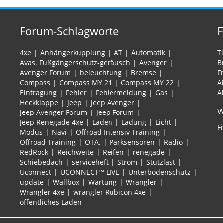
Forum-Schlagworte
4xe
Anhängerkupplung
AT
Automatik
T
Avas. Fußgängerschutz-geräusch
Avenger
B
Avenger Forum
beleuchtung
Bremse
F
Compass
Compass MY 21
Compass MY 22
A
Eintragung
Fehler
Fehlermeldung
Gas
A
Heckklappe
Jeep
Jeep Avenger
W
Jeep Avenger Forum
Jeep Forum
Jeep Renegade 4xe
Laden
Ladung
Licht
F
Modus
Navi
Offroad Intensiv Training
Offroad Training
OTA.
Parksensoren
Radio
RedRock
Reichweite
Reifen
renegade
Schiebedach
serviceheft
Strom
Stützlast
Uconnect
UCONNECT™ LIVE
Unterbodenschutz
update
Wallbox
Wartung
Wrangler
Wrangler 4xe
wrangler Rubicon 4xe
öffentliches Laden