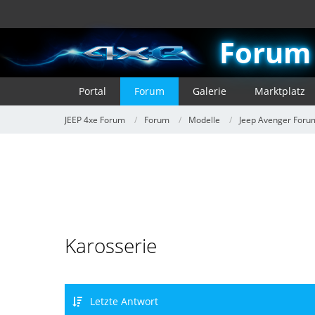
Forum
Portal
Forum
Galerie
Marktplatz
JEEP 4xe Forum
Forum
Modelle
Jeep Avenger Foru
Karosserie
Letzte Antwort