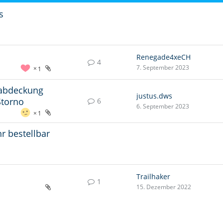
s
Renegade4xeCH
4
7. September 2023
1
labdeckung
justus.dws
Storno
6
6. September 2023
1
r bestellbar
Trailhaker
1
15. Dezember 2022