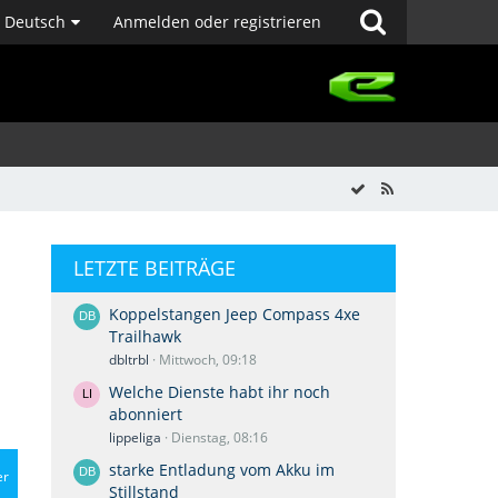
Deutsch
Anmelden oder registrieren
LETZTE BEITRÄGE
Koppelstangen Jeep Compass 4xe
Trailhawk
dbltrbl
Mittwoch, 09:18
Welche Dienste habt ihr noch
abonniert
lippeliga
Dienstag, 08:16
starke Entladung vom Akku im
er
Stillstand